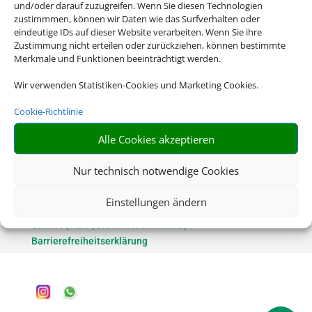
Die Abwicklung der Buchung übernimmt Schmetterling
und/oder darauf zuzugreifen. Wenn Sie diesen Technologien
International GmbH & Co.KG im Auftrag des Webseiteninhabers.
zustimmmen, können wir Daten wie das Surfverhalten oder
eindeutige IDs auf dieser Website verarbeiten. Wenn Sie ihre
Zustimmung nicht erteilen oder zurückziehen, können bestimmte
Merkmale und Funktionen beeinträchtigt werden.
Wir verwenden Statistiken-Cookies und Marketing Cookies.
Cookie-Richtlinie
Alle Cookies akzeptieren
Rechtliche Informationen
Nur technisch notwendige Cookies
Einstellungen ändern
Impressum
|
Datenschutzerklärung
|
Online Check-In
|
Service
|
AGB
|
Blacklisted Airlines
|
Barrierefreiheitserklärung