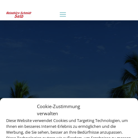
Cookie-Zustimmung
Die Abwicklung der Buchung
verwalten
übernimmt Schmetterling
Diese Website verwendet Cookies und Targeting Technologien, um
International GmbH & Co.KG im
Ihnen ein besseres Internet-Erlebnis zu ermöglichen und die
Auftrag des Webseiteninhabers.
Werbung, die Sie sehen, besser an Ihre Bedürfnisse anzupassen.
Diese Technologien nutzen wir außerdem, um Ergebnisse zu messen,